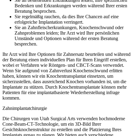
Sie an bestehenden Erkrankungen leiden; Ihre spezifischen
Bedenken und Erkrankungen werden während Ihrer ersten
Beratung besprochen.
Sie regelmäßig rauchen, da dies Ihre Chancen auf eine
erfolgreiche Implantation verringert.
Sie an Zahnfleischerkrankungen, Knochenschwund oder
Zahnproblemen leiden; Ihr Arzt wird Ihre persönlichen
Umstände und Optionen während der ersten Beratung
besprechen.
Ihr Arzt wird Ihre Optionen für Zahnersatz beurteilen und während
der Beratung einen individuellen Plan für Ihren Eingriff erstellen,
wobei er Verfahren wie Röntgen- und CBCT-Scans verwendet.
Wenn Sie aufgrund von Zahnverlust Knochenschwund erlitten
haben, können wir ein Knochentransplantat einsetzen, um
sicherzustellen, dass ausreichend Knochen vorhanden ist, um die
Implantate zu stützen. Durch Knochentransplantate können mehr
Patienten für eine implantatbasierte Wiederherstellung infrage
kommen.
Zahnimplantatchirurgie
Die Chirurgen von Utah Surgical Arts verwenden hochmoderne
Cone-Beam-CT-Technologie, um ein 3D-Bild Ihrer
Gesichtsknochenstruktur zu erstellen und die Platzierung Ihres
Implantats genau zu planen. Wir bieten auch verschiedene