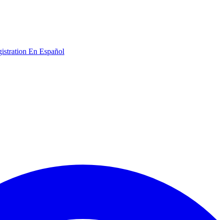
gistration
En Español