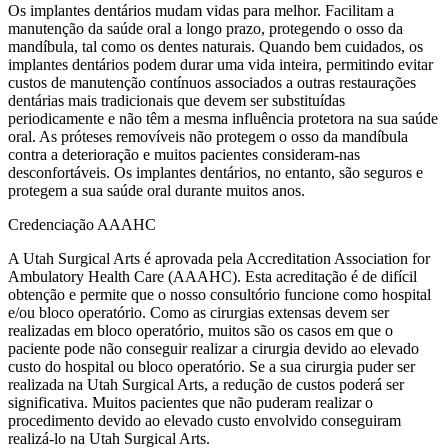
Os implantes dentários mudam vidas para melhor. Facilitam a
manutenção da saúde oral a longo prazo, protegendo o osso da
mandíbula, tal como os dentes naturais. Quando bem cuidados, os
implantes dentários podem durar uma vida inteira, permitindo evitar
custos de manutenção contínuos associados a outras restaurações
dentárias mais tradicionais que devem ser substituídas
periodicamente e não têm a mesma influência protetora na sua saúde
oral. As próteses removíveis não protegem o osso da mandíbula
contra a deterioração e muitos pacientes consideram-nas
desconfortáveis. Os implantes dentários, no entanto, são seguros e
protegem a sua saúde oral durante muitos anos.
Credenciação AAAHC
A Utah Surgical Arts é aprovada pela Accreditation Association for
Ambulatory Health Care (AAAHC). Esta acreditação é de difícil
obtenção e permite que o nosso consultório funcione como hospital
e/ou bloco operatório. Como as cirurgias extensas devem ser
realizadas em bloco operatório, muitos são os casos em que o
paciente pode não conseguir realizar a cirurgia devido ao elevado
custo do hospital ou bloco operatório. Se a sua cirurgia puder ser
realizada na Utah Surgical Arts, a redução de custos poderá ser
significativa. Muitos pacientes que não puderam realizar o
procedimento devido ao elevado custo envolvido conseguiram
realizá-lo na Utah Surgical Arts.