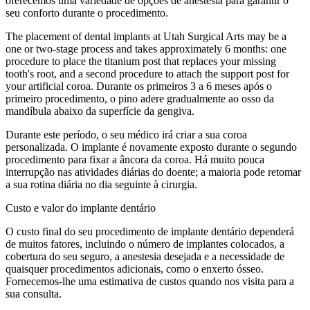
oferecemos uma variedade de opções de anestesia para garantir o
seu conforto durante o procedimento.
The placement of dental implants at Utah Surgical Arts may be a
one or two-stage process and takes approximately 6 months: one
procedure to place the titanium post that replaces your missing
tooth's root, and a second procedure to attach the support post for
your artificial coroa. Durante os primeiros 3 a 6 meses após o
primeiro procedimento, o pino adere gradualmente ao osso da
mandíbula abaixo da superfície da gengiva.
Durante este período, o seu médico irá criar a sua coroa
personalizada. O implante é novamente exposto durante o segundo
procedimento para fixar a âncora da coroa. Há muito pouca
interrupção nas atividades diárias do doente; a maioria pode retomar
a sua rotina diária no dia seguinte à cirurgia.
Custo e valor do implante dentário
O custo final do seu procedimento de implante dentário dependerá
de muitos fatores, incluindo o número de implantes colocados, a
cobertura do seu seguro, a anestesia desejada e a necessidade de
quaisquer procedimentos adicionais, como o enxerto ósseo.
Fornecemos-lhe uma estimativa de custos quando nos visita para a
sua consulta.